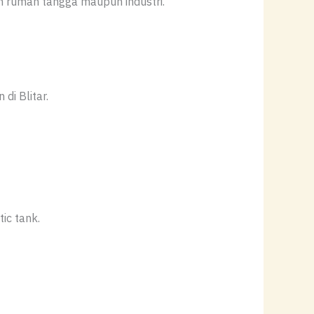
 rumah tangga maupun industri.
i Blitar.
ic tank.