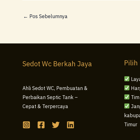
←
Pos Sebelumnya
Pilih
Sedot Wc Berkah Jaya
Lay
Har
Ahli Sedot WC, Pembuatan &
Tim
Perbaikan Septic Tank –
Jang
Cepat & Terpercaya
kabupa
Timur