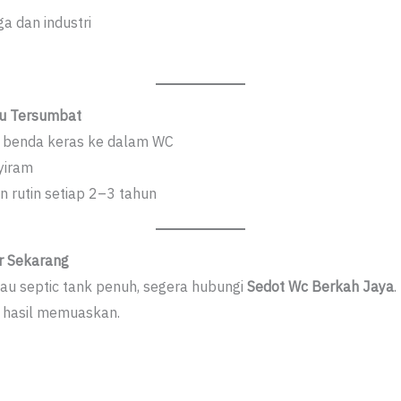
a dan industri
au Tersumbat
u benda keras ke dalam WC
yiram
 rutin setiap 2–3 tahun
r Sekarang
u septic tank penuh, segera hubungi
Sedot Wc Berkah Jaya
.
n hasil memuaskan.