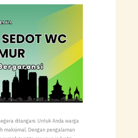
segera ditangani. Untuk Anda warga
sih maksimal. Dengan pengalaman