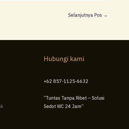
Selanjutnya Pos
→
Hubungi kami
+62 857-1125-6632
“Tuntas Tanpa Ribet – Solusi
nk
Sedot WC 24 Jam”