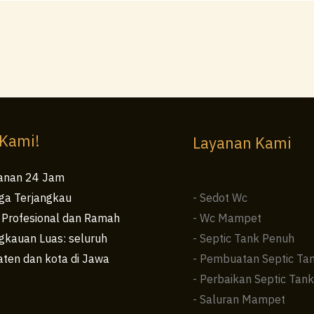
 Kami!
Layanan Kami
anan 24 Jam
ga Terjangkau
- Sedot Wc
 Profesional dan Ramah
- Wc Mampet
kauan Luas: seluruh
- Septic Tank Penuh
ten dan kota di Jawa
- Pembuatan Septic Ta
- Perbaikan Septic Tank
- Saluran Mampet