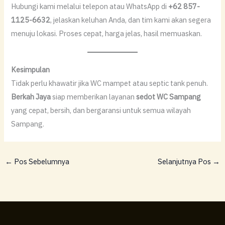
Hubungi kami melalui telepon atau WhatsApp di
+62 857-
1125-6632
, jelaskan keluhan Anda, dan tim kami akan segera
menuju lokasi. Proses cepat, harga jelas, hasil memuaskan.
Kesimpulan
Tidak perlu khawatir jika WC mampet atau septic tank penuh.
Berkah Jaya
siap memberikan layanan
sedot WC Sampang
yang cepat, bersih, dan bergaransi untuk semua wilayah
Sampang.
←
Pos Sebelumnya
Selanjutnya Pos
→