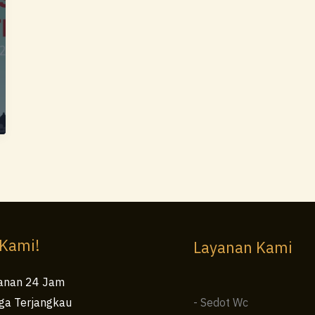
 Kami!
Layanan Kami
anan 24 Jam
ga Terjangkau
- Sedot Wc