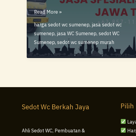
Sedot
Read More »
Wc
harga sedot wc sumenep
,
jasa sedot wc
Sumenep
sumenep
,
jasa WC Sumenep
,
sedot WC
–
Sumenep
,
sedot wc sumenep murah
Berkah
Jaya
Pilih
Sedot Wc Berkah Jaya
Lay
Har
Ahli Sedot WC, Pembuatan &