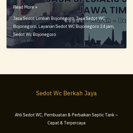
Sedot
Read More »
Wc
Jasa Sedot Limbah Bojonegoro
,
Jasa Sedot WC
Bojonegoro
Bojonegoro
,
Layanan Sedot WC Bojonegoro 24 jam
,
Cepat
Sedot Wc Bojonegoro
&
Profesional
–
Berkah
Jaya
Sedot Wc Berkah Jaya
Ahli Sedot WC, Pembuatan & Perbaikan Septic Tank –
Cepat & Terpercaya