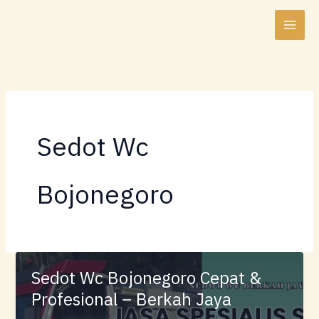
Lewati
ke
konten
Sedot Wc
Bojonegoro
Sedot Wc Bojonegoro Cepat &
Profesional – Berkah Jaya