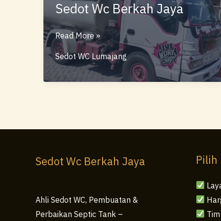
Sedot Wc Berkah Jaya
Sedot
Read More »
WC
Sedot WC Lumajang
Lumajang
–
Layanan
Bersih
dan
Cepat
Sedot
Pilih
Sedot Wc Berkah Jaya
Wc
Berkah
Lay
Jaya
Har
Ahli Sedot WC, Pembuatan &
Tim
Perbaikan Septic Tank –