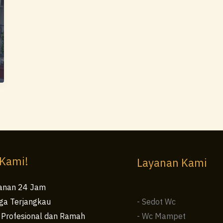
 Kami!
Layanan Kami
anan 24 Jam
ga Terjangkau
- Sedot Wc
 Profesional dan Ramah
- Wc Mampet