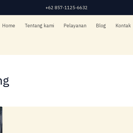
+62 857-1125-6632
Home
Tentang kami
Pelayanan
Blog
Kontak
ng