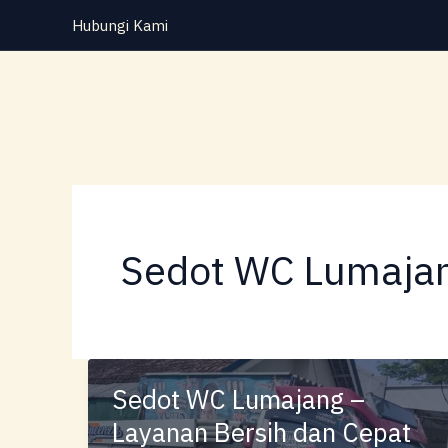
Lewati
Hubungi Kami
ke
konten
Sedot WC Lumaja
Sedot WC Lumajang –
Layanan Bersih dan Cepat