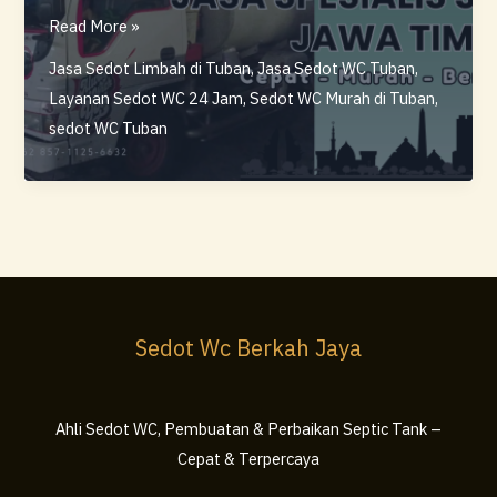
Layanan
Read More »
Sedot
Jasa Sedot Limbah di Tuban
,
Jasa Sedot WC Tuban
,
Wc
Layanan Sedot WC 24 Jam
,
Sedot WC Murah di Tuban
,
Tuban
sedot WC Tuban
Murah
&
Terpercaya
–
Berkah
Jaya
Sedot Wc Berkah Jaya
Ahli Sedot WC, Pembuatan & Perbaikan Septic Tank –
Cepat & Terpercaya