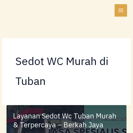
Lewati
ke
konten
Sedot WC Murah di
Tuban
Layanan Sedot Wc Tuban Murah
& Terpercaya – Berkah Jaya