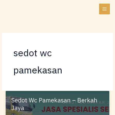
Lewati
ke
konten
sedot wc
pamekasan
Sedot Wc Pamekasan – Berkah
Jaya