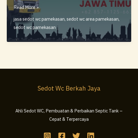
Sedot
Read More »
Wc
jasa sedot wc pamekasan
,
sedot wc area pamekasan
,
Pamekasan
sedot wc pamekasan
–
Berkah
Jaya
Sedot Wc Berkah Jaya
Ahli Sedot WC, Pembuatan & Perbaikan Septic Tank –
Cepat & Terpercaya