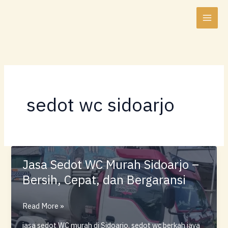
Lewati
ke
konten
sedot wc sidoarjo
Jasa Sedot WC Murah Sidoarjo –
Bersih, Cepat, dan Bergaransi
Jasa
Read More »
Sedot
jasa sedot WC murah di Sidoarjo
,
sedot wc berkah jaya