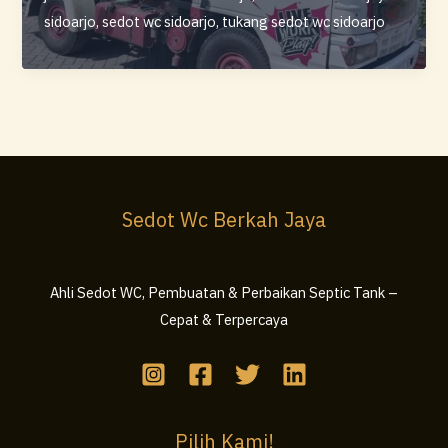
WC
sidoarjo
,
sedot wc sidoarjo
,
tukang sedot wc sidoarjo
Murah
Sidoarjo
–
Bersih,
Cepat,
dan
Bergaransi
Sedot Wc Berkah Jaya
Ahli Sedot WC, Pembuatan & Perbaikan Septic Tank –
Cepat & Terpercaya
Pilih Kami!