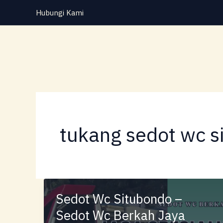
Lewati
Hubungi Kami
ke
konten
tukang sedot wc s
Sedot Wc Situbondo –
Sedot Wc Berkah Jaya