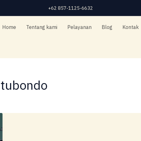
+62 857-1125-6632
Home
Tentang kami
Pelayanan
Blog
Kontak
itubondo