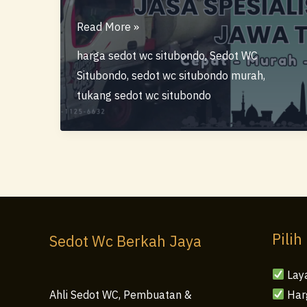
Sedot
Read More »
Wc
harga sedot wc situbondo
,
Sedot WC
Situbondo
Situbondo
,
sedot wc situbondo murah
,
–
tukang sedot wc situbondo
Sedot
Wc
Berkah
Jaya
Pilih
Sedot Wc Berkah Jaya
Lay
Har
Ahli Sedot WC, Pembuatan &