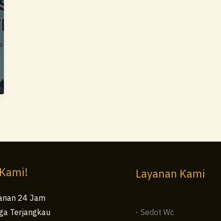
 Kami!
Layanan Kami
anan 24 Jam
ga Terjangkau
- Sedot Wc