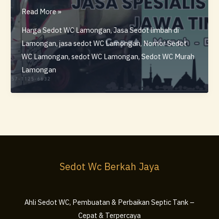
Jasa
Read More »
Sedot
Harga Sedot WC Lamongan
,
Jasa Sedot limbah di
Wc
Lamongan
,
jasa sedot WC Lamongan
,
Nomor Sedot
Lamongan
WC Lamongan
,
sedot WC Lamongan
,
Sedot WC Murah
Cepat
Lamongan
&
Bergaransi
–
Berkah
Jaya
Sedot Wc Berkah Jaya
Ahli Sedot WC, Pembuatan & Perbaikan Septic Tank –
Cepat & Terpercaya