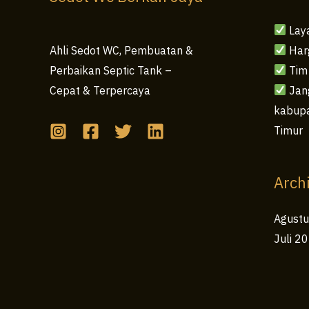
Lay
Har
Ahli Sedot WC, Pembuatan &
Tim
Perbaikan Septic Tank –
Jang
Cepat & Terpercaya
kabupa
Timur
Arch
Agust
Juli 2