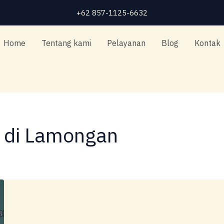
+62 857-1125-6632
Home
Tentang kami
Pelayanan
Blog
Kontak
h di Lamongan