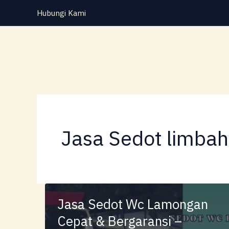
Lewati
Hubungi Kami
ke
konten
Jasa Sedot limba
Jasa Sedot Wc Lamongan
Cepat & Bergaransi –