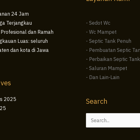
anan 24 Jam
ga Terjangkau
- Sedot Wc
 Profesional dan Ramah
- Wc Mampet
kauan Luas: seluruh
- Septic Tank Penuh
ten dan kota di Jawa
- Pembuatan Septic Ta
- Perbaikan Septic Tank
- Saluran Mampet
- Dan Lain-Lain
ives
us 2025
Search
025
Cari
untuk: