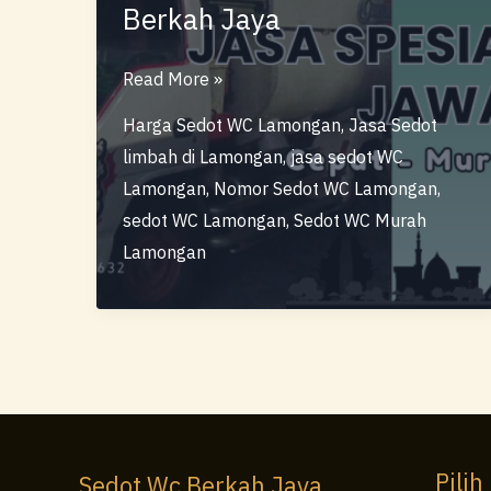
Berkah Jaya
Jasa
Read More »
Sedot
Harga Sedot WC Lamongan
,
Jasa Sedot
Wc
limbah di Lamongan
,
jasa sedot WC
Lamongan
Lamongan
,
Nomor Sedot WC Lamongan
,
Cepat
sedot WC Lamongan
,
Sedot WC Murah
&
Lamongan
Bergaransi
–
Berkah
Jaya
Pilih
Sedot Wc Berkah Jaya