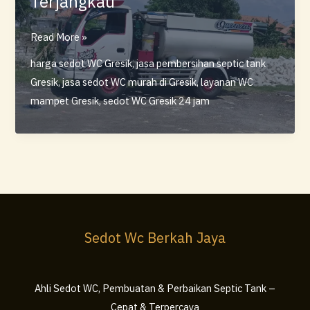
Terjangkau
Jasa
Read More »
Sedot
harga sedot WC Gresik
,
jasa pembersihan septic tank
WC
Gresik
,
jasa sedot WC murah di Gresik
,
layanan WC
Murah
mampet Gresik
,
sedot WC Gresik 24 jam
Gresik
–
Layanan
Profesional
&
Harga
Terjangkau
Sedot Wc Berkah Jaya
Ahli Sedot WC, Pembuatan & Perbaikan Septic Tank –
Cepat & Terpercaya