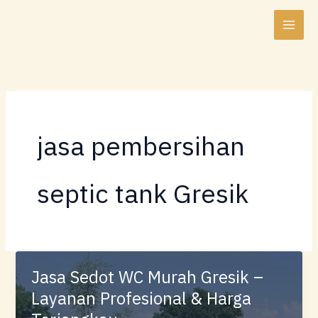
Lewati
ke
konten
jasa pembersihan
septic tank Gresik
Jasa Sedot WC Murah Gresik –
Layanan Profesional & Harga