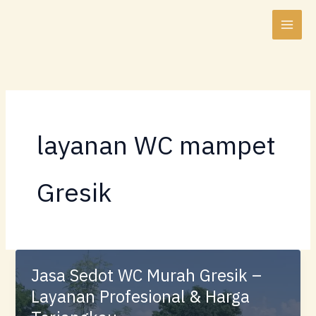
Lewati
ke
konten
layanan WC mampet
Gresik
Jasa Sedot WC Murah Gresik –
Layanan Profesional & Harga