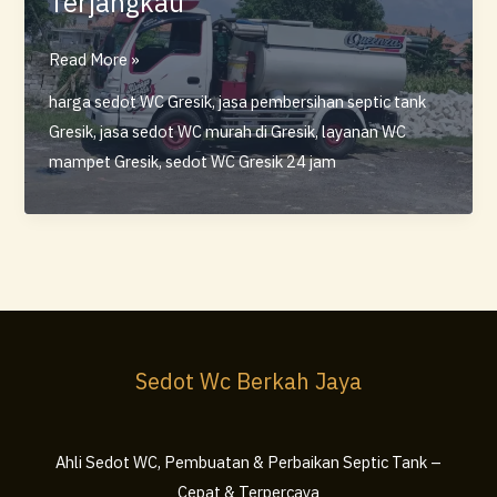
Terjangkau
Jasa
Read More »
Sedot
harga sedot WC Gresik
,
jasa pembersihan septic tank
WC
Gresik
,
jasa sedot WC murah di Gresik
,
layanan WC
Murah
mampet Gresik
,
sedot WC Gresik 24 jam
Gresik
–
Layanan
Profesional
&
Harga
Terjangkau
Sedot Wc Berkah Jaya
Ahli Sedot WC, Pembuatan & Perbaikan Septic Tank –
Cepat & Terpercaya