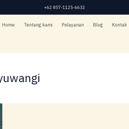
+62 857-1125-6632
Home
Tentang kami
Pelayanan
Blog
Kontak
nyuwangi