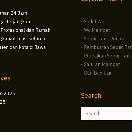
anan 24 Jam
ga Terjangkau
- Sedot Wc
 Profesional dan Ramah
- Wc Mampet
kauan Luas: seluruh
- Septic Tank Penuh
ten dan kota di Jawa
- Pembuatan Septic Ta
- Perbaikan Septic Tank
- Saluran Mampet
- Dan Lain-Lain
ives
us 2025
Search
025
Cari
untuk: