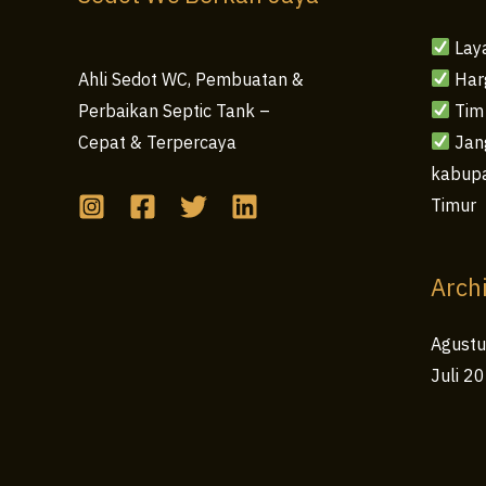
Lay
Har
Ahli Sedot WC, Pembuatan &
Tim
Perbaikan Septic Tank –
Jang
Cepat & Terpercaya
kabupa
Timur
Arch
Agust
Juli 2