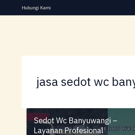
Lewati
Hubungi Kami
ke
konten
jasa sedot wc ba
Sedot Wc Banyuwangi –
Layanan Profesional