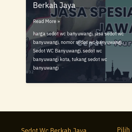
Berkah Jaya
Sedot
Read More »
Wc
harga sedot wc banyuwangi
,
jasa sedot wc
Banyuwangi
banyuwangi
,
nomor sedot wc banyuwangi
,
–
Sedot WC Banyuwangi
,
sedot wc
Layanan
banyuwangi kota
,
tukang sedot wc
Profesional
banyuwangi
Berkah
Jaya
Pilih
Sedot Wc Berkah Jaya