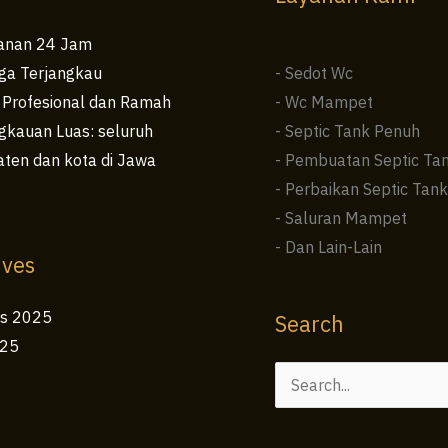
anan 24 Jam
ga Terjangkau
- Sedot Wc
 Profesional dan Ramah
- Wc Mampet
kauan Luas: seluruh
- Septic Tank Penuh
ten dan kota di Jawa
- Pembuatan Septic Ta
- Perbaikan Septic Tank
- Saluran Mampet
- Dan Lain-Lain
ives
us 2025
Search
025
Cari
untuk: