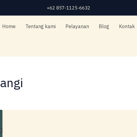
+62 857-1125-6632
Home
Tentang kami
Pelayanan
Blog
Kontak
angi