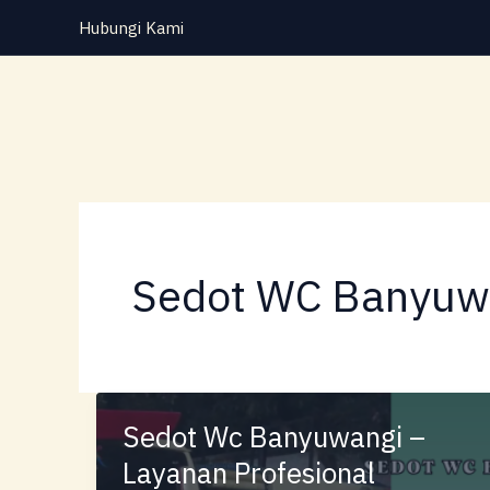
Lewati
Hubungi Kami
ke
konten
Sedot WC Banyuw
Sedot Wc Banyuwangi –
Layanan Profesional