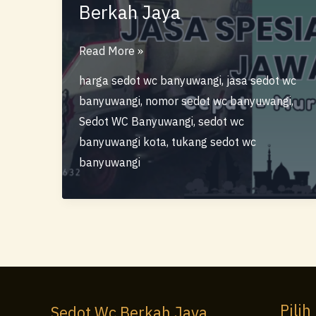
Berkah Jaya
Sedot
Read More »
Wc
harga sedot wc banyuwangi
,
jasa sedot wc
Banyuwangi
banyuwangi
,
nomor sedot wc banyuwangi
,
–
Sedot WC Banyuwangi
,
sedot wc
Layanan
banyuwangi kota
,
tukang sedot wc
Profesional
banyuwangi
Berkah
Jaya
Pilih
Sedot Wc Berkah Jaya