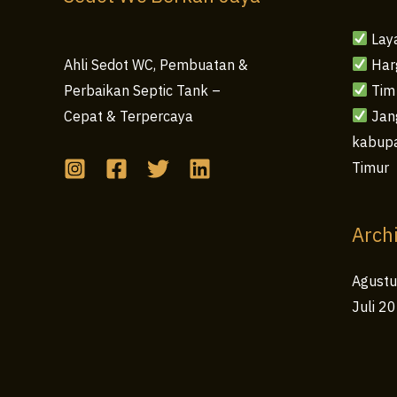
Lay
Har
Ahli Sedot WC, Pembuatan &
Tim
Perbaikan Septic Tank –
Jang
Cepat & Terpercaya
kabupa
Timur
Arch
Agust
Juli 2