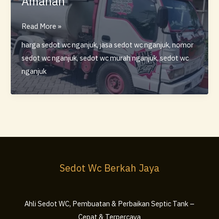
Amanah
Sedot
Read More »
WC
harga sedot wc nganjuk
,
jasa sedot wc nganjuk
,
nomor
Berkah
sedot wc nganjuk
,
sedot wc murah nganjuk
,
sedot wc
Jaya
nganjuk
Nganjuk
–
Layanan
Profesional,
Cepat,
dan
Amanah
Sedot Wc Berkah Jaya
Ahli Sedot WC, Pembuatan & Perbaikan Septic Tank –
Cepat & Terpercaya