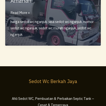
Amanah
Sedot
Read More »
WC
harga sedot wc nganjuk
,
jasa sedot wc nganjuk
,
nomor
Berkah
sedot wc nganjuk
,
sedot wc murah nganjuk
,
sedot wc
Jaya
nganjuk
Nganjuk
–
Layanan
Profesional,
Cepat,
dan
Amanah
Sedot Wc Berkah Jaya
Ahli Sedot WC, Pembuatan & Perbaikan Septic Tank –
Cepat & Terpercaya