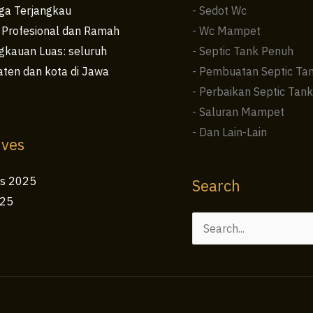
ga Terjangkau
- Sedot Wc
 Profesional dan Ramah
- Wc Mampet
kauan Luas: seluruh
- Septic Tank Penuh
ten dan kota di Jawa
- Pembuatan Septic Ta
- Perbaikan Septic Tank
- Saluran Mampet
- Dan Lain-Lain
ives
us 2025
Search
025
Cari
untuk: