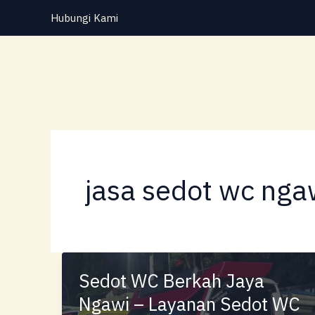
Lewati
Hubungi Kami
ke
konten
jasa sedot wc nga
Sedot WC Berkah Jaya
Ngawi – Layanan Sedot WC