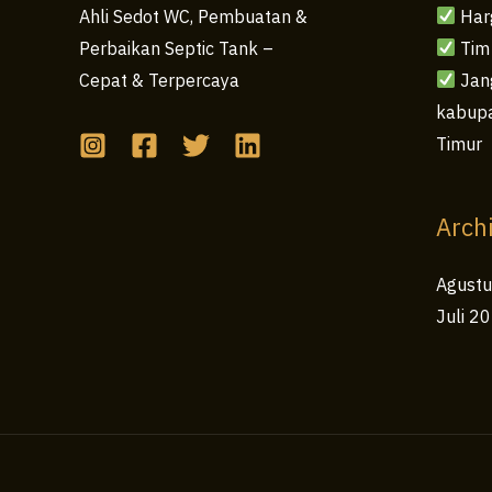
Har
Ahli Sedot WC, Pembuatan &
Tim
Perbaikan Septic Tank –
Jang
Cepat & Terpercaya
kabupa
Timur
Arch
Agust
Juli 2