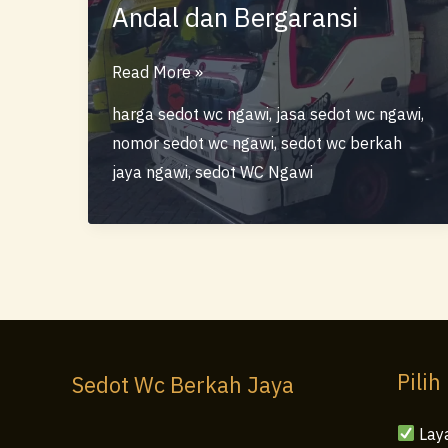
Andal dan Bergaransi
Sedot
Read More »
WC
harga sedot wc ngawi
,
jasa sedot wc ngawi
,
Berkah
nomor sedot wc ngawi
,
sedot wc berkah
Jaya
jaya ngawi
,
sedot WC Ngawi
Ngawi
–
Layanan
Sedot
WC
Andal
dan
Pilih
Sedot Wc Berkah Jaya
Bergaransi
Lay