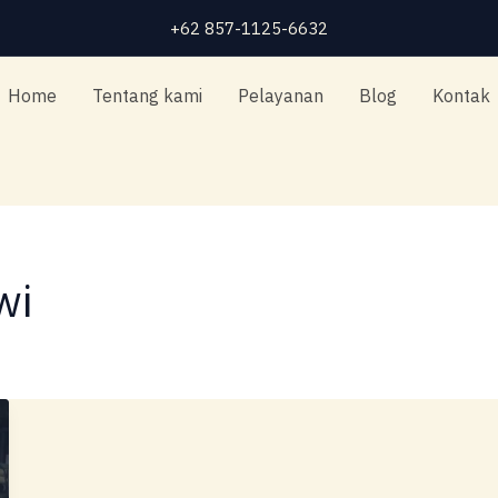
+62 857-1125-6632
Home
Tentang kami
Pelayanan
Blog
Kontak
wi