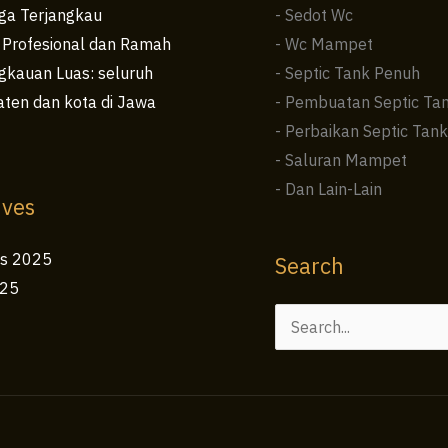
ga Terjangkau
- Sedot Wc
 Profesional dan Ramah
- Wc Mampet
kauan Luas: seluruh
- Septic Tank Penuh
ten dan kota di Jawa
- Pembuatan Septic Ta
- Perbaikan Septic Tank
- Saluran Mampet
- Dan Lain-Lain
ives
us 2025
Search
025
Cari
untuk: