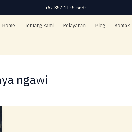
+62 857-1125-6632
Home
Tentang kami
Pelayanan
Blog
Kontak
aya ngawi