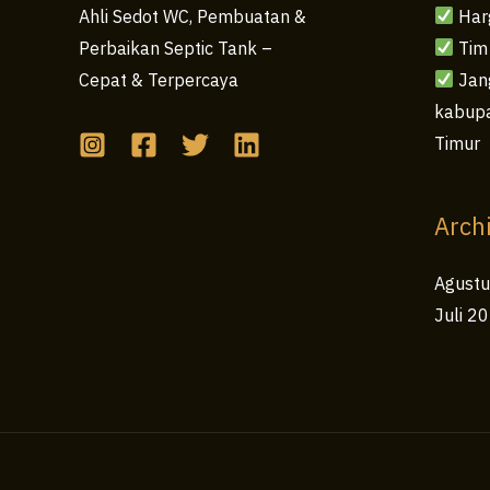
Har
Ahli Sedot WC, Pembuatan &
Tim
Perbaikan Septic Tank –
Jang
Cepat & Terpercaya
kabupa
Timur
Arch
Agust
Juli 2