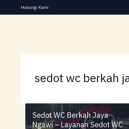
Lewati
Hubungi Kami
ke
konten
sedot wc berkah j
Sedot WC Berkah Jaya
Ngawi – Layanan Sedot WC