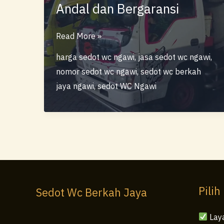
Andal dan Bergaransi
Sedot
Read More »
WC
harga sedot wc ngawi
,
jasa sedot wc ngawi
,
Berkah
nomor sedot wc ngawi
,
sedot wc berkah
Jaya
jaya ngawi
,
sedot WC Ngawi
Ngawi
–
Layanan
Sedot
WC
Andal
dan
Pilih
Sedot Wc Berkah Jaya
Bergaransi
Lay