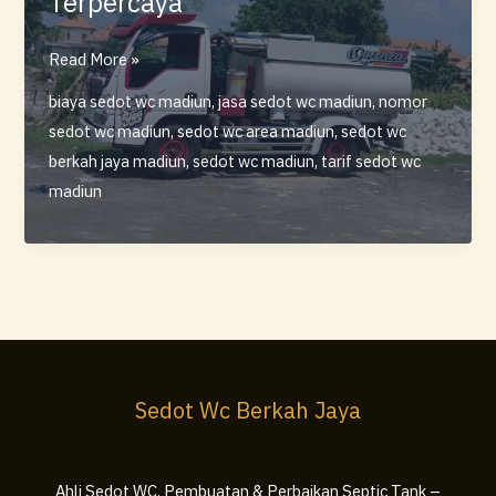
Terpercaya
Sedot
Read More »
WC
biaya sedot wc madiun
,
jasa sedot wc madiun
,
nomor
Berkah
sedot wc madiun
,
sedot wc area madiun
,
sedot wc
Jaya
berkah jaya madiun
,
sedot wc madiun
,
tarif sedot wc
Madiun
madiun
–
Ahli
Sedot
WC
Cepat,
Rapi,
dan
Sedot Wc Berkah Jaya
Terpercaya
Ahli Sedot WC, Pembuatan & Perbaikan Septic Tank –