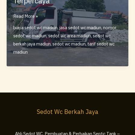
Terpercaya
Sedot
Read More »
WC
biaya sedot wc madiun
,
jasa sedot wc madiun
,
nomor
Berkah
sedot wc madiun
,
sedot wc area madiun
,
sedot wc
Jaya
berkah jaya madiun
,
sedot wc madiun
,
tarif sedot wc
Madiun
madiun
–
Ahli
Sedot
WC
Cepat,
Rapi,
dan
Sedot Wc Berkah Jaya
Terpercaya
Ahli Sedot WC, Pembuatan & Perbaikan Septic Tank –