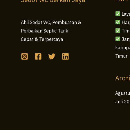
Terpercaya
Lay
Har
Ahli Sedot WC, Pembuatan &
Tim
Perbaikan Septic Tank –
Jang
Cepat & Terpercaya
kabupa
Timur
Arch
Agust
Juli 2