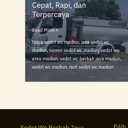
Cepat, Rapi, dan
Terpercaya
Sedot
Read More »
WC
biaya sedot wc madiun
,
jasa sedot wc
Berkah
madiun
,
nomor sedot wc madiun
,
sedot wc
Jaya
area madiun
,
sedot wc berkah jaya madiun
,
Madiun
sedot wc madiun
,
tarif sedot wc madiun
–
Ahli
Sedot
WC
Cepat,
Rapi,
dan
Pilih
Sedot Wc Berkah Jaya