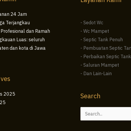
anan 24 Jam
ga Terjangkau
- Sedot Wc
 Profesional dan Ramah
- Wc Mampet
kauan Luas: seluruh
- Septic Tank Penuh
ten dan kota di Jawa
- Pembuatan Septic Ta
- Perbaikan Septic Tank
- Saluran Mampet
- Dan Lain-Lain
ives
us 2025
Search
025
Cari
untuk: