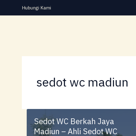
Lewati
Hubungi Kami
ke
konten
sedot wc madiun
Sedot WC Berkah Jaya
Madiun – Ahli Sedot WC