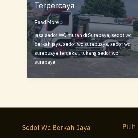
Terpercaya
Jasa
Read More »
Sedot
jasa sedot WC murah di Surabaya
,
sedot wc
WC
berkah jaya
,
sedot wc surabuaya
,
sedot wc
Murah
surabuaya terdekat
,
tukang sedot wc
Surabaya
surabaya
–
Cepat,
Bersih
&
Terpercaya
Pilih
Sedot Wc Berkah Jaya