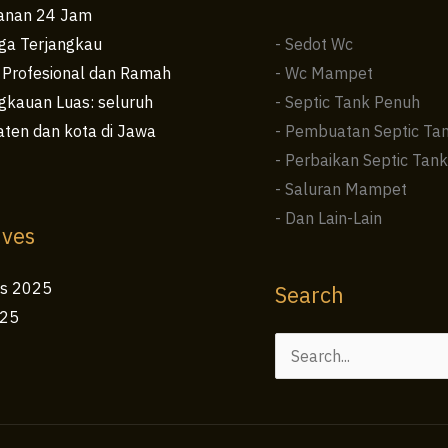
anan 24 Jam
ga Terjangkau
- Sedot Wc
 Profesional dan Ramah
- Wc Mampet
kauan Luas: seluruh
- Septic Tank Penuh
ten dan kota di Jawa
- Pembuatan Septic Ta
- Perbaikan Septic Tank
- Saluran Mampet
- Dan Lain-Lain
ives
us 2025
Search
025
Cari
untuk: