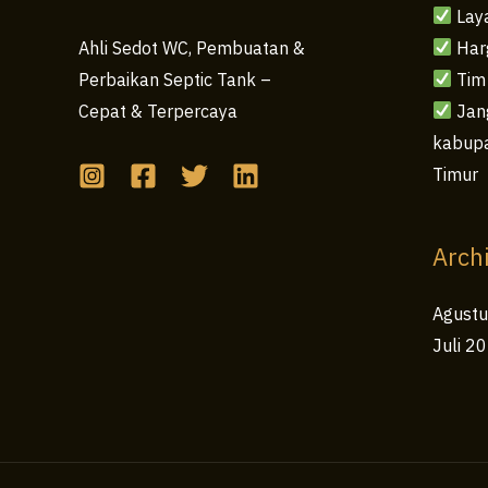
Lay
Har
Ahli Sedot WC, Pembuatan &
Tim
Perbaikan Septic Tank –
Jang
Cepat & Terpercaya
kabupa
Timur
Arch
Agust
Juli 2