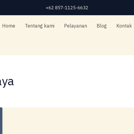
+62 857-1125-6632
Home
Tentang kami
Pelayanan
Blog
Kontak
aya