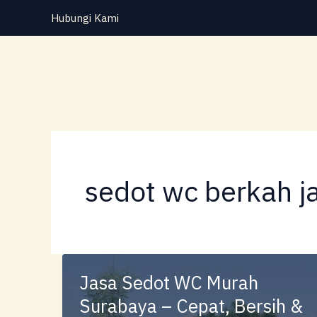
Lewati
Hubungi Kami
ke
konten
sedot wc berkah j
Jasa Sedot WC Murah
Surabaya – Cepat, Bersih &