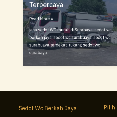
Terpercaya
Jasa
Read More »
Sedot
jasa sedot WC murah di Surabaya
,
sedot wc
WC
berkah jaya
,
sedot wc surabuaya
,
sedot wc
Murah
surabuaya terdekat
,
tukang sedot wc
Surabaya
surabaya
–
Cepat,
Bersih
&
Terpercaya
Pilih
Sedot Wc Berkah Jaya