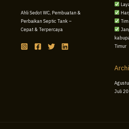
Lay
Har
Ahli Sedot WC, Pembuatan &
Tim
Perbaikan Septic Tank –
Jang
Cepat & Terpercaya
kabupa
Timur
Arch
Agust
Juli 2