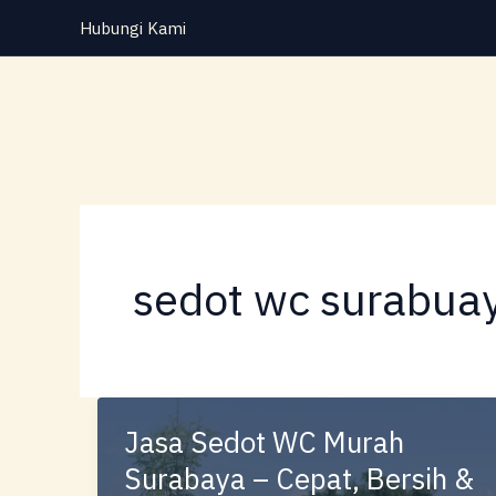
Lewati
Hubungi Kami
ke
konten
sedot wc surabuay
Jasa Sedot WC Murah
Surabaya – Cepat, Bersih &