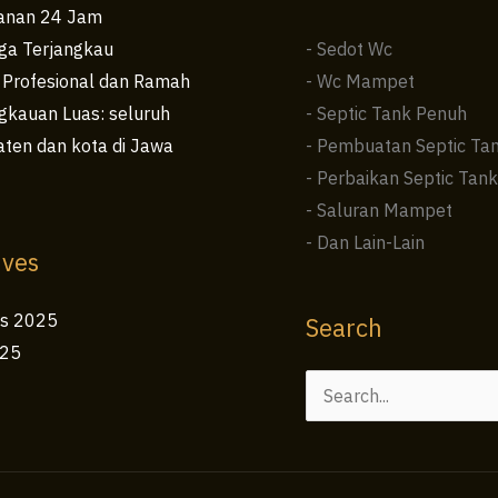
anan 24 Jam
ga Terjangkau
- Sedot Wc
 Profesional dan Ramah
- Wc Mampet
kauan Luas: seluruh
- Septic Tank Penuh
ten dan kota di Jawa
- Pembuatan Septic Ta
- Perbaikan Septic Tank
- Saluran Mampet
- Dan Lain-Lain
ives
us 2025
Search
025
Cari
untuk: